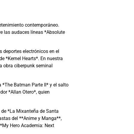
retenimiento contemporáneo.
re las audaces líneas *Absolute
s deportes electrónicos en el
e *Kernel Hearts*. En nuestra
la obra ciberpunk seminal
 *The Batman Parte II* y el salto
dor *Allan Otero*, quien
al de *La Mixanteña de Santa
siastas del **Anime y Manga**,
n *My Hero Academia: Next