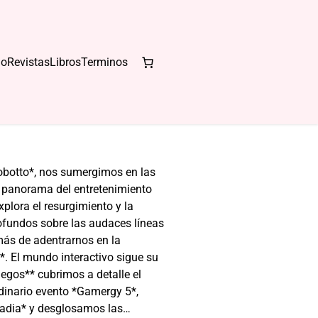
io
Revistas
Libros
Terminos
 – Allan Otero
obotto*, nos sumergimos en las
l panorama del entretenimiento
lora el resurgimiento y la
rofundos sobre las audaces líneas
ás de adentrarnos en la
l*. El mundo interactivo sigue su
uegos** cubrimos a detalle el
udinario evento *Gamergy 5*,
cadia* y desglosamos las…