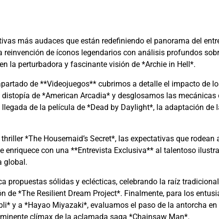
ativas más audaces que están redefiniendo el panorama del ent
a reinvención de íconos legendarios con análisis profundos sob
la perturbadora y fascinante visión de *Archie in Hell*.
apartado de **Videojuegos** cubrimos a detalle el impacto de lo
 distopía de *American Arcadia* y desglosamos las mecánicas d
 llegada de la película de *Dead by Daylight*, la adaptación de 
 thriller *The Housemaid’s Secret*, las expectativas que rodean a
 enriquece con una **Entrevista Exclusiva** al talentoso ilustra
a global.
a propuestas sólidas y eclécticas, celebrando la raíz tradicion
ción de *The Resilient Dream Project*. Finalmente, para los entu
ibli* y a *Hayao Miyazaki*, evaluamos el paso de la antorcha e
e inminente clímax de la aclamada saga *Chainsaw Man*.