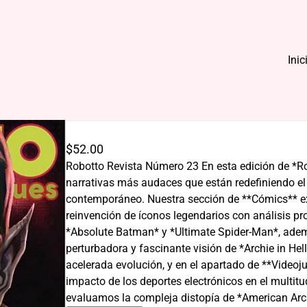
Inic
Revista Robotto No. 23
$
52.00
Robotto Revista Número 23 En esta edición de *R
narrativas más audaces que están redefiniendo e
contemporáneo. Nuestra sección de **Cómics** exp
reinvención de íconos legendarios con análisis p
*Absolute Batman* y *Ultimate Spider-Man*, adem
perturbadora y fascinante visión de *Archie in Hel
acelerada evolución, y en el apartado de **Videoj
impacto de los deportes electrónicos en el multit
evaluamos la compleja distopía de *American Ar