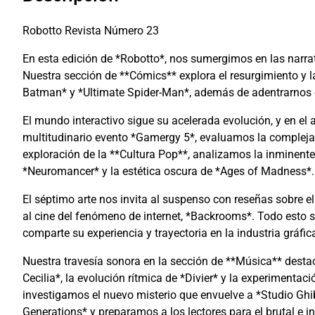
Robotto Revista Número 23
En esta edición de *Robotto*, nos sumergimos en las narr
Nuestra sección de **Cómics** explora el resurgimiento y l
Batman* y *Ultimate Spider-Man*, además de adentrarnos en 
El mundo interactivo sigue su acelerada evolución, y en el 
multitudinario evento *Gamergy 5*, evaluamos la compleja
exploración de la **Cultura Pop**, analizamos la inminente
*Neuromancer* y la estética oscura de *Ages of Madness*.
El séptimo arte nos invita al suspenso con reseñas sobre el
al cine del fenómeno de internet, *Backrooms*. Todo esto se
comparte su experiencia y trayectoria en la industria gráfic
Nuestra travesía sonora en la sección de **Música** destac
Cecilia*, la evolución rítmica de *Divier* y la experimenta
investigamos el nuevo misterio que envuelve a *Studio Gh
Generations* y preparamos a los lectores para el brutal 