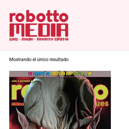
Saltar
Inicio
/ Productos etiquetados “Cine”
al
Cine
contenido
Mostrando el único resultado