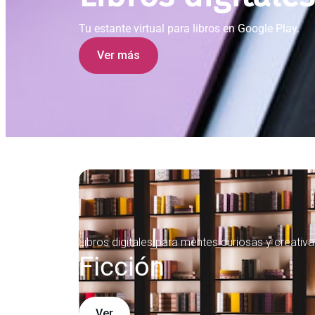
Tu estante virtual para libros en Google Play.
Ver más
Libros digitales para mentes curiosas y creativa
Ficción
Ver