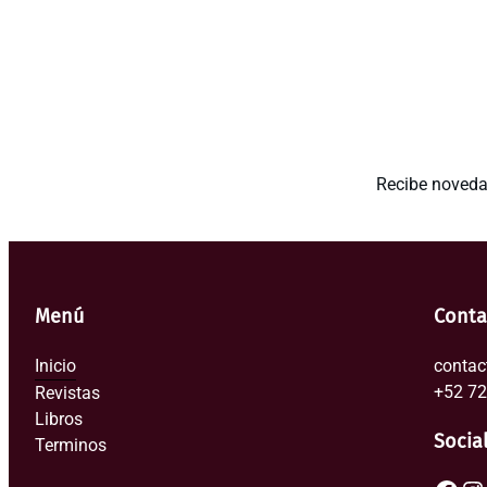
Recibe novedad
Menú
Conta
Inicio
contac
+52 7
Revistas
Libros
Socia
Terminos