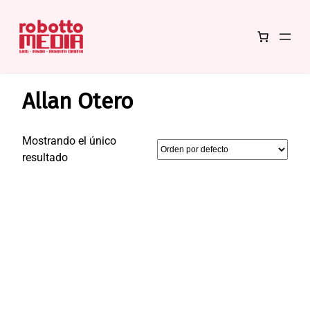
Saltar
Inicio
/ Productos etiquetados “Allan Otero”
al
Allan Otero
contenido
Mostrando el único
resultado