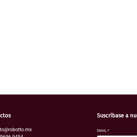
ctos
Suscríbase a nu
to@robotto.mx
EMAIL
*
29696.9454