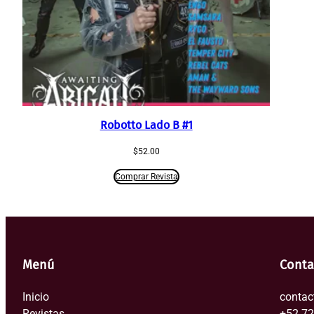
Robotto Lado B #1
$
52.00
Comprar Revista
Menú
Conta
Inicio
contac
Revistas
+52 7