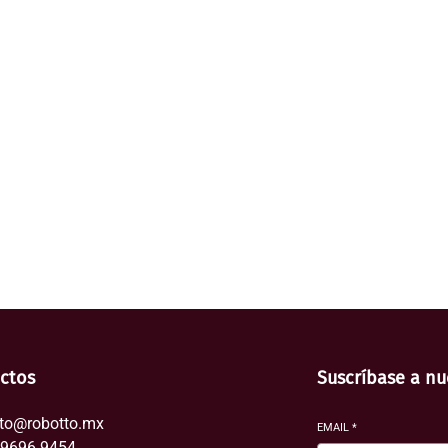
ctos
Suscríbase a nu
to@robotto.mx
EMAIL
*
29696.9454