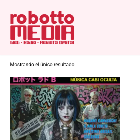
Saltar
Inicio
/ Productos etiquetados “Rygo”
al
Rygo
contenido
Mostrando el único resultado