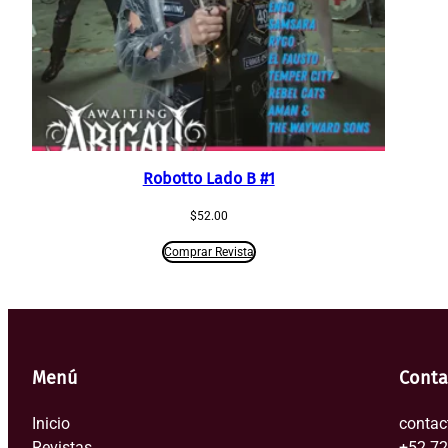
Robotto Lado B #1
$
52.00
Comprar Revista
Menú
Conta
Inicio
contac
Revistas
+52 7