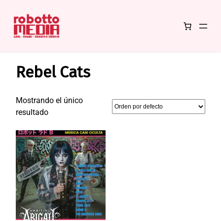
Saltar
Inicio
/ Productos etiquetados “Rebel Cats”
al
Rebel Cats
contenido
Mostrando el único
resultado