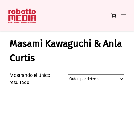
Saltar
Inicio
/ Productos etiquetados “Masami Kawaguchi & Anla Curtis”
al
Masami Kawaguchi & Anla
contenido
Curtis
Mostrando el único
resultado