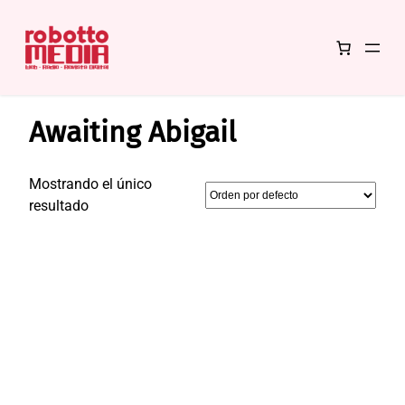
Saltar
Inicio
/ Productos etiquetados “Awaiting Abigail”
al
Awaiting Abigail
contenido
Mostrando el único
resultado